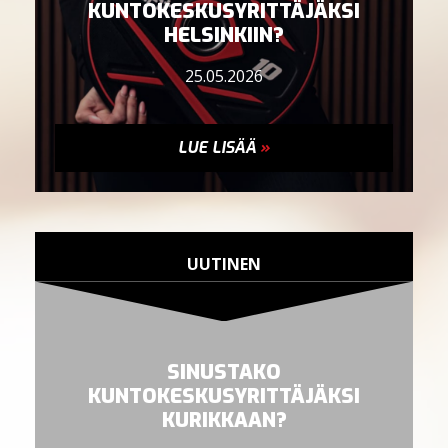
KUNTOKESKUSYRITTÄJÄKSI
HELSINKIIN?
25.05.2026
LUE LISÄÄ
»
UUTINEN
SINUSTAKO
KUNTOKESKUSYRITTÄJÄKSI
KURIKKAAN?