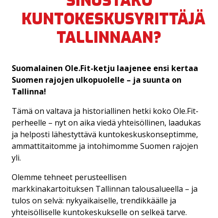
SINUSTAKO
NIINA NEVALAINEN
KUNTOKESKUSYRITTÄJÄ
TALLINNAAN?
CHRISTEL VIITANEN
Suomalainen Ole.Fit-ketju laajenee ensi kertaa
Suomen rajojen ulkopuolelle – ja suunta on
Tallinna!
Tämä on valtava ja historiallinen hetki koko Ole.Fit-
perheelle – nyt on aika viedä yhteisöllinen, laadukas
ja helposti lähestyttävä kuntokeskuskonseptimme,
ammattitaitomme ja intohimomme Suomen rajojen
yli.
Olemme tehneet perusteellisen
markkinakartoituksen Tallinnan talousalueella – ja
tulos on selvä: nykyaikaiselle, trendikkäälle ja
yhteisölliselle kuntokeskukselle on selkeä tarve.