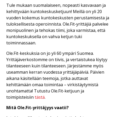
Tule mukaan suomalaiseen, nopeasti kasvavaan ja
kehittyvään kuntokeskusketjuun! Meillä on yli 20
vuoden kokemus kuntokeskusten perustamisesta ja
tuloksellisesta operoinnista. Ole.Fit-yrittäjiä palvelee
monipuolinen ja tehokas tiimi, joka varmistaa, että
kuntokeskuksella on vahva ketjun tuki
toiminnassaan.
Ole.Fit-keskuksia on jo yli 60 ympäri Suomea.
Yrittäjäverkostomme on tiivis, ja vertaistukea löytyy
tilanteeseen kuin tilanteeseen. Järjestämme myös
useamman kerran vuodessa yrittäjäpäiviä. Päivien
aikana käsitellään teemoja, jotka auttavat
kehittämään omaa toimintaa – virkistäytymistä
unohtamatta! Tutustu Ole.Fit-ketjuun ja
toimipisteisiin
tästä
.
Mitä Ole.Fit-yrittäjyys vaatii?