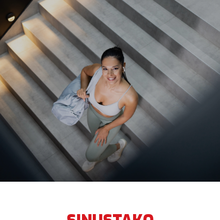
JANI LAMMIA
NINA KALINA
RIKU RAJALA
KATJA KAILA
LAURA HOTARI & LAURA NURMINEN