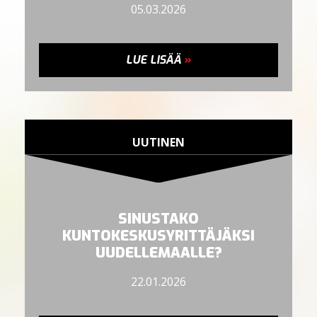
05.03.2026
LUE LISÄÄ
»
UUTINEN
SINUSTAKO
KUNTOKESKUSYRITTÄJÄKSI
UUDELLEMAALLE?
22.01.2026