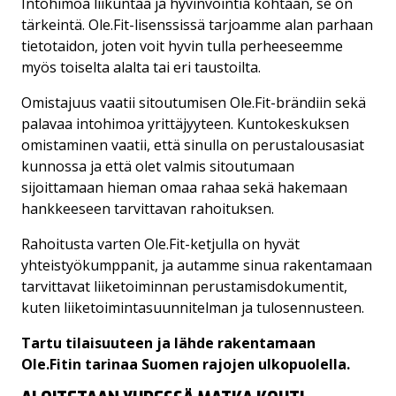
Intohimoa liikuntaa ja hyvinvointia kohtaan, se on
tärkeintä. Ole.Fit-lisenssissä tarjoamme alan parhaan
tietotaidon, joten voit hyvin tulla perheeseemme
myös toiselta alalta tai eri taustoilta.
Omistajuus vaatii sitoutumisen Ole.Fit-brändiin sekä
palavaa intohimoa yrittäjyyteen. Kuntokeskuksen
omistaminen vaatii, että sinulla on perustalousasiat
kunnossa ja että olet valmis sitoutumaan
sijoittamaan hieman omaa rahaa sekä hakemaan
hankkeeseen tarvittavan rahoituksen.
Rahoitusta varten Ole.Fit-ketjulla on hyvät
yhteistyökumppanit, ja autamme sinua rakentamaan
tarvittavat liiketoiminnan perustamisdokumentit,
kuten liiketoimintasuunnitelman ja tulosennusteen.
Tartu tilaisuuteen ja lähde rakentamaan
Ole.Fitin tarinaa Suomen rajojen ulkopuolella.