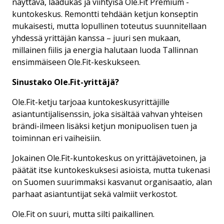
näyttävä, laadukas ja viihtyisä Ole.Fit Premium -
kuntokeskus. Remontti tehdään ketjun konseptin
mukaisesti, mutta lopullinen toteutus suunnitellaan
yhdessä yrittäjän kanssa – juuri sen mukaan,
millainen fiilis ja energia halutaan luoda Tallinnan
ensimmäiseen Ole.Fit-keskukseen.
Sinustako Ole.Fit-yrittäjä?
Ole.Fit-ketju tarjoaa kuntokeskusyrittäjille
asiantuntijalisenssin, joka sisältää vahvan yhteisen
brändi-ilmeen lisäksi ketjun monipuolisen tuen ja
toiminnan eri vaiheisiin.
Jokainen Ole.Fit-kuntokeskus on yrittäjävetoinen, ja
päätät itse kuntokeskuksesi asioista, mutta tukenasi
on Suomen suurimmaksi kasvanut organisaatio, alan
parhaat asiantuntijat sekä valmiit verkostot.
Ole.Fit on suuri, mutta silti paikallinen.