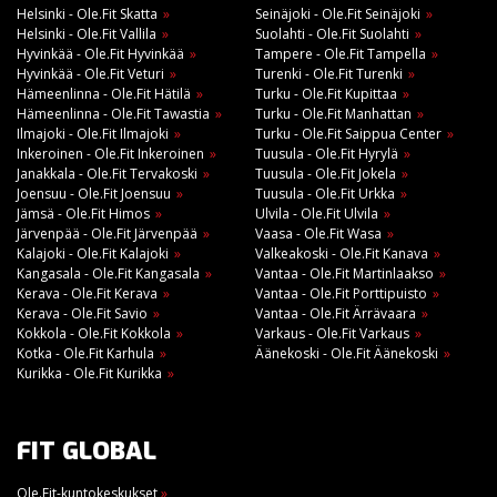
Helsinki - Ole.Fit Skatta
Seinäjoki - Ole.Fit Seinäjoki
Helsinki - Ole.Fit Vallila
Suolahti - Ole.Fit Suolahti
Hyvinkää - Ole.Fit Hyvinkää
Tampere - Ole.Fit Tampella
Hyvinkää - Ole.Fit Veturi
Turenki - Ole.Fit Turenki
Hämeenlinna - Ole.Fit Hätilä
Turku - Ole.Fit Kupittaa
Hämeenlinna - Ole.Fit Tawastia
Turku - Ole.Fit Manhattan
Ilmajoki - Ole.Fit Ilmajoki
Turku - Ole.Fit Saippua Center
Inkeroinen - Ole.Fit Inkeroinen
Tuusula - Ole.Fit Hyrylä
Janakkala - Ole.Fit Tervakoski
Tuusula - Ole.Fit Jokela
Joensuu - Ole.Fit Joensuu
Tuusula - Ole.Fit Urkka
Jämsä - Ole.Fit Himos
Ulvila - Ole.Fit Ulvila
Järvenpää - Ole.Fit Järvenpää
Vaasa - Ole.Fit Wasa
Kalajoki - Ole.Fit Kalajoki
Valkeakoski - Ole.Fit Kanava
Kangasala - Ole.Fit Kangasala
Vantaa - Ole.Fit Martinlaakso
Kerava - Ole.Fit Kerava
Vantaa - Ole.Fit Porttipuisto
Kerava - Ole.Fit Savio
Vantaa - Ole.Fit Ärrävaara
Kokkola - Ole.Fit Kokkola
Varkaus - Ole.Fit Varkaus
Kotka - Ole.Fit Karhula
Äänekoski - Ole.Fit Äänekoski
Kurikka - Ole.Fit Kurikka
FIT GLOBAL
Ole.Fit-kuntokeskukset
»