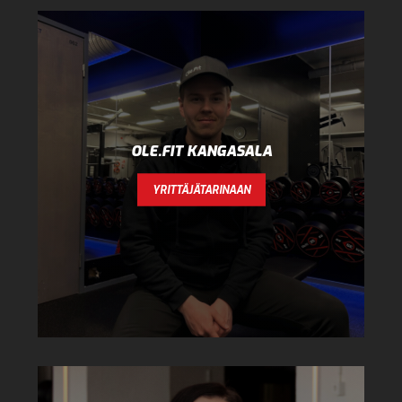
OLE.FIT KANGASALA
YRITTÄJÄTARINAAN