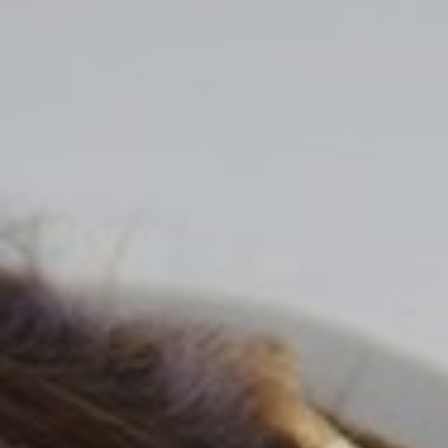
JANI LAMMIA
NINA KALINA
RIKU RAJALA
KATJA KAILA
LAURA HOTARI & LAURA NURMINEN