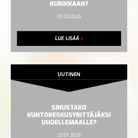
KURIKKAAN?
05.03.2026
LUE LISÄÄ
»
UUTINEN
SINUSTAKO
KUNTOKESKUSYRITTÄJÄKSI
UUDELLEMAALLE?
22.01.2026