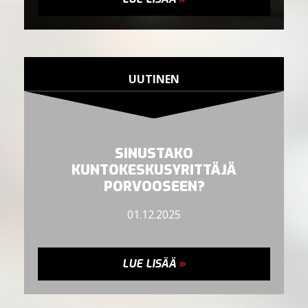
UUTINEN
SINUSTAKO
KUNTOKESKUSYRITTÄJÄ
PORVOOSEEN?
01.12.2025
LUE LISÄÄ
»