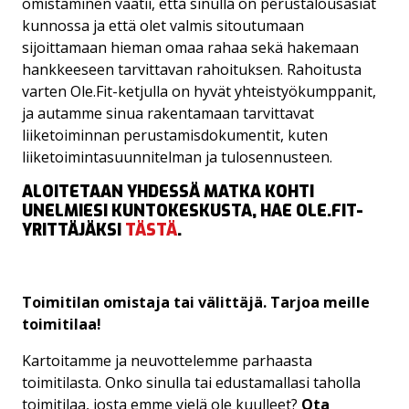
omistaminen vaatii, että sinulla on perustalousasiat
kunnossa ja että olet valmis sitoutumaan
sijoittamaan hieman omaa rahaa sekä hakemaan
hankkeeseen tarvittavan rahoituksen. Rahoitusta
varten Ole.Fit-ketjulla on hyvät yhteistyökumppanit,
ja autamme sinua rakentamaan tarvittavat
liiketoiminnan perustamisdokumentit, kuten
liiketoimintasuunnitelman ja tulosennusteen.
ALOITETAAN YHDESSÄ MATKA KOHTI
UNELMIESI KUNTOKESKUSTA, HAE OLE.FIT-
YRITTÄJÄKSI
TÄSTÄ
.
Toimitilan omistaja tai välittäjä. Tarjoa meille
toimitilaa!
Kartoitamme ja neuvottelemme parhaasta
toimitilasta. Onko sinulla tai edustamallasi taholla
toimitilaa, josta emme vielä ole kuulleet?
Ota