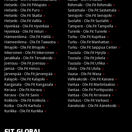
Helsinki - Ole.Fit Pihlajisto
Riihimäki - Ole.Fit Riihimäki
Helsinki - Ole.Fit Puro
Sastamala - Ole.Fit Sastamala
Helsinki - Ole.Fit Skatta
Seinäjoki - Ole.Fit Seinäjoki
Helsinki - Ole.Fit Vallila
Suolahti - Ole.Fit Suolahti
Hyvinkää - Ole.Fit Hyvinkää
Tampere - Ole.Fit Tampella
Hyvinkää - Ole.Fit Veturi
Turenki - Ole.Fit Turenki
Hämeenlinna - Ole.Fit Hätilä
Turku - Ole.Fit Kupittaa
Hämeenlinna - Ole.Fit Tawastia
Turku - Ole.Fit Manhattan
Ilmajoki - Ole.Fit Ilmajoki
Turku - Ole.Fit Saippua Center
Inkeroinen - Ole.Fit Inkeroinen
Tuusula - Ole.Fit Hyrylä
Janakkala - Ole.Fit Tervakoski
Tuusula - Ole.Fit Jokela
Joensuu - Ole.Fit Joensuu
Tuusula - Ole.Fit Urkka
Jämsä - Ole.Fit Himos
Ulvila - Ole.Fit Ulvila
Järvenpää - Ole.Fit Järvenpää
Vaasa - Ole.Fit Wasa
Kalajoki - Ole.Fit Kalajoki
Valkeakoski - Ole.Fit Kanava
Kangasala - Ole.Fit Kangasala
Vantaa - Ole.Fit Martinlaakso
Kerava - Ole.Fit Kerava
Vantaa - Ole.Fit Porttipuisto
Kerava - Ole.Fit Savio
Vantaa - Ole.Fit Ärrävaara
Kokkola - Ole.Fit Kokkola
Varkaus - Ole.Fit Varkaus
Kotka - Ole.Fit Karhula
Äänekoski - Ole.Fit Äänekoski
Kurikka - Ole.Fit Kurikka
FIT GLOBAL