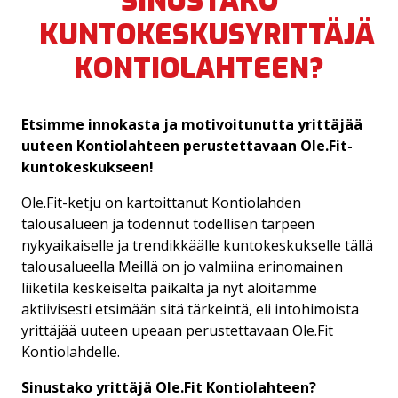
SINUSTAKO
NIINA NEVALAINEN
KUNTOKESKUSYRITTÄJÄ
KONTIOLAHTEEN?
CHRISTEL VIITANEN
Etsimme innokasta ja motivoitunutta yrittäjää
uuteen Kontiolahteen perustettavaan Ole.Fit-
kuntokeskukseen!
Ole.Fit-ketju on kartoittanut Kontiolahden
talousalueen ja todennut todellisen tarpeen
nykyaikaiselle ja trendikkäälle kuntokeskukselle tällä
talousalueella Meillä on jo valmiina erinomainen
liiketila keskeiseltä paikalta ja nyt aloitamme
aktiivisesti etsimään sitä tärkeintä, eli intohimoista
yrittäjää uuteen upeaan perustettavaan Ole.Fit
Kontiolahdelle.
Sinustako yrittäjä Ole.Fit Kontiolahteen?