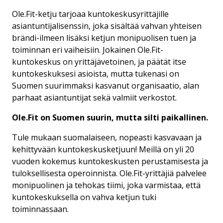
Ole.Fit-ketju tarjoaa kuntokeskusyrittäjille
asiantuntijalisenssin, joka sisältää vahvan yhteisen
brändi-ilmeen lisäksi ketjun monipuolisen tuen ja
toiminnan eri vaiheisiin. Jokainen Ole.Fit-
kuntokeskus on yrittäjävetoinen, ja päätät itse
kuntokeskuksesi asioista, mutta tukenasi on
Suomen suurimmaksi kasvanut organisaatio, alan
parhaat asiantuntijat sekä valmiit verkostot.
Ole.Fit on Suomen suurin, mutta silti paikallinen.
Tule mukaan suomalaiseen, nopeasti kasvavaan ja
kehittyvään kuntokeskusketjuun! Meillä on yli 20
vuoden kokemus kuntokeskusten perustamisesta ja
tuloksellisesta operoinnista. Ole.Fit-yrittäjiä palvelee
monipuolinen ja tehokas tiimi, joka varmistaa, että
kuntokeskuksella on vahva ketjun tuki
toiminnassaan.