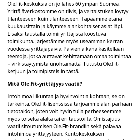
Ole.Fit-keskuksia on jo lähes 60 ympäri Suomea.
Yrittäjäverkostomme on tiivis, ja vertaistukea löytyy
tilanteeseen kuin tilanteeseen. Tapaamme etänä
kuukausittain ja käymme ajankohtaiset asiat läpi.
Lisäksi taustalla toimii yrittäjistä koostuva
toimikunta. Järjestämme myös useamman kerran
vuodessa yrittäjäpäiviä. Päivien aikana käsitellään
teemoja, jotka auttavat kehittämään omaa toimintaa
– virkistäytymistä unohtamatta! Tutustu Ole.Fit-
ketjuun ja toimipisteisiin tästä.
Mitä Ole.Fit-yrittäjyys vaatii?
Intohimoa liikuntaa ja hyvinvointia kohtaan, se on
tärkeintä. Ole.Fit-lisenssissä tarjoamme alan parhaan
tietotaidon, joten voit hyvin tulla perheeseemme
myös toiselta alalta tai eri taustoilta. Omistajuus
vaatii sitoutumisen Ole.Fit-brändiin sekä palavaa
intohimoa yrittäjyyteen. Kuntokeskuksen