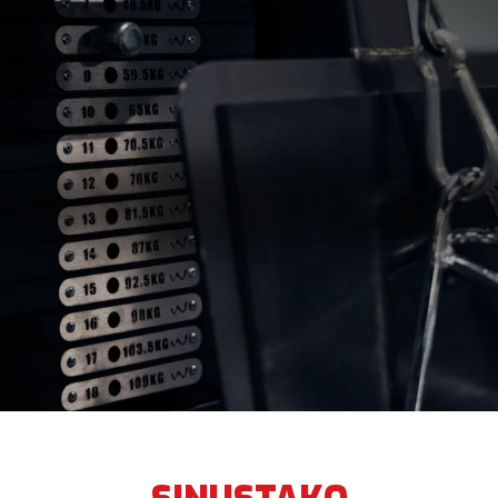
JANI LAMMIA
NINA KALINA
RIKU RAJALA
KATJA KAILA
LAURA HOTARI & LAURA NURMINEN