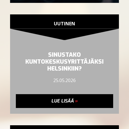
UUTINEN
SINUSTAKO
KUNTOKESKUSYRITTÄJÄKSI
HELSINKIIN?
25.05.2026
LUE LISÄÄ
»