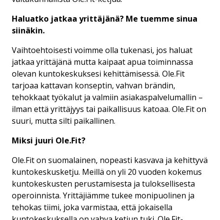
Haluatko jatkaa yrittäjänä? Me tuemme sinua
siinäkin.
Vaihtoehtoisesti voimme olla tukenasi, jos haluat
jatkaa yrittäjänä mutta kaipaat apua toiminnassa
olevan kuntokeskuksesi kehittämisessä. Ole.Fit
tarjoaa kattavan konseptin, vahvan brändin,
tehokkaat työkalut ja valmiin asiakaspalvelumallin –
ilman että yrittäjyys tai paikallisuus katoaa. Ole.Fit on
suuri, mutta silti paikallinen.
Miksi juuri Ole.Fit?
Ole.Fit on suomalainen, nopeasti kasvava ja kehittyvä
kuntokeskusketju. Meillä on yli 20 vuoden kokemus
kuntokeskusten perustamisesta ja tuloksellisesta
operoinnista. Yrittäjiämme tukee monipuolinen ja
tehokas tiimi, joka varmistaa, että jokaisella
kuntokeskuksella on vahva ketjun tuki. Ole.Fit-