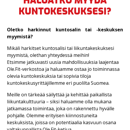
HALUATKO MYYDÄ
NIINA NEVALAINEN
KUNTOKESKUKSESI?
CHRISTEL VIITANEN
Oletko harkinnut kuntosalin tai -keskuksen
myymistä?
Mikäli harkitset kuntosalisi tai liikuntakeskuksesi
myymistä, olethan yhteydessä meihin!
Etsimme jatkuvasti uusia mahdollisuuksia laajentaa
Ole.Fit-verkostoa ja haluamme ostaa jo toiminnassa
olevia kuntokeskuksia tai sopivia tiloja
kuntokeskusyrittäjillemme eri puolilta Suomea.
Meille on tärkeää säilyttää ja kehittää paikallista
liikuntakulttuuria – siksi haluamme olla mukana
jatkamassa toimintaa, joka on rakennettu hyvälle
pohjalle. Olemme erityisen kiinnostuneita
keskuksista, joissa on potentiaalia kasvuun osana
valtakunnallista Ole.Fit-ketjua.