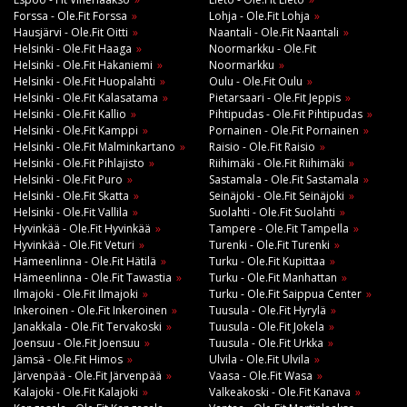
Forssa - Ole.Fit Forssa
Lohja - Ole.Fit Lohja
Hausjärvi - Ole.Fit Oitti
Naantali - Ole.Fit Naantali
Helsinki - Ole.Fit Haaga
Noormarkku - Ole.Fit
Helsinki - Ole.Fit Hakaniemi
Noormarkku
Helsinki - Ole.Fit Huopalahti
Oulu - Ole.Fit Oulu
Helsinki - Ole.Fit Kalasatama
Pietarsaari - Ole.Fit Jeppis
Helsinki - Ole.Fit Kallio
Pihtipudas - Ole.Fit Pihtipudas
Helsinki - Ole.Fit Kamppi
Pornainen - Ole.Fit Pornainen
Helsinki - Ole.Fit Malminkartano
Raisio - Ole.Fit Raisio
Helsinki - Ole.Fit Pihlajisto
Riihimäki - Ole.Fit Riihimäki
Helsinki - Ole.Fit Puro
Sastamala - Ole.Fit Sastamala
Helsinki - Ole.Fit Skatta
Seinäjoki - Ole.Fit Seinäjoki
Helsinki - Ole.Fit Vallila
Suolahti - Ole.Fit Suolahti
Hyvinkää - Ole.Fit Hyvinkää
Tampere - Ole.Fit Tampella
Hyvinkää - Ole.Fit Veturi
Turenki - Ole.Fit Turenki
Hämeenlinna - Ole.Fit Hätilä
Turku - Ole.Fit Kupittaa
Hämeenlinna - Ole.Fit Tawastia
Turku - Ole.Fit Manhattan
Ilmajoki - Ole.Fit Ilmajoki
Turku - Ole.Fit Saippua Center
Inkeroinen - Ole.Fit Inkeroinen
Tuusula - Ole.Fit Hyrylä
Janakkala - Ole.Fit Tervakoski
Tuusula - Ole.Fit Jokela
Joensuu - Ole.Fit Joensuu
Tuusula - Ole.Fit Urkka
Jämsä - Ole.Fit Himos
Ulvila - Ole.Fit Ulvila
Järvenpää - Ole.Fit Järvenpää
Vaasa - Ole.Fit Wasa
Kalajoki - Ole.Fit Kalajoki
Valkeakoski - Ole.Fit Kanava