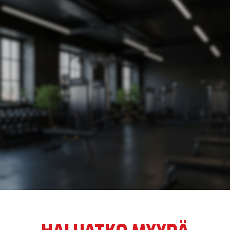
JANI LAMMIA
NINA KALINA
RIKU RAJALA
KATJA KAILA
LAURA HOTARI & LAURA NURMINEN