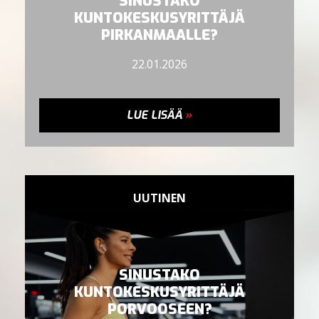
SINUSTAKO
KUNTOKESKUSYRITTÄJÄ
PIRKANMAALLE?
22.01.2026
LUE LISÄÄ
»
UUTINEN
SINUSTAKO
KUNTOKESKUSYRITTÄJÄ
PORVOOSEEN?