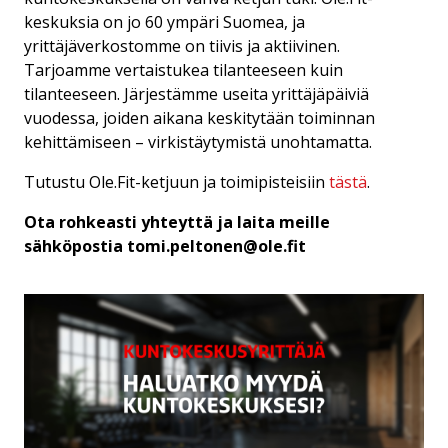
keskuksia on jo 60 ympäri Suomea, ja
yrittäjäverkostomme on tiivis ja aktiivinen.
Tarjoamme vertaistukea tilanteeseen kuin
tilanteeseen. Järjestämme useita yrittäjäpäiviä
vuodessa, joiden aikana keskitytään toiminnan
kehittämiseen – virkistäytymistä unohtamatta.
Tutustu Ole.Fit-ketjuun ja toimipisteisiin
tästä
.
Ota rohkeasti yhteyttä ja laita meille
sähköpostia tomi.peltonen@ole.fit