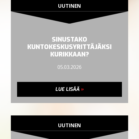
UUTINEN
SINUSTAKO
KUNTOKESKUSYRITTÄJÄKSI
KURIKKAAN?
05.03.2026
LUE LISÄÄ
»
UUTINEN