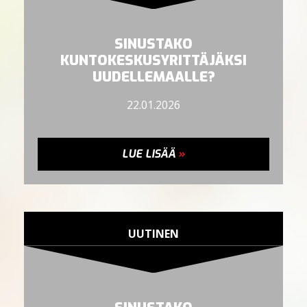
SINUSTAKO
KUNTOKESKUSYRITTÄJÄKSI
UUDELLEMAALLE?
22.01.2026
LUE LISÄÄ
»
UUTINEN